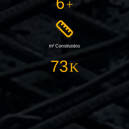
9
+
m² Construidos
112
K