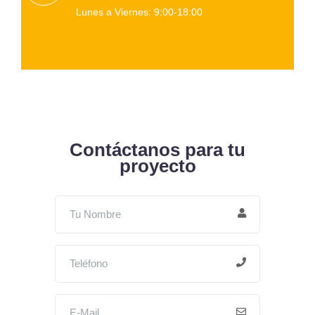
Lunes a Viernes: 9:00-18:00
Contáctanos para tu
proyecto
Ingresa tu nombre completo
Nombre completo
Ingresa tu número de teléfono (opcional)
Número de teléfono
Ingresa tu dirección de correo electrónico
Correo electrónico